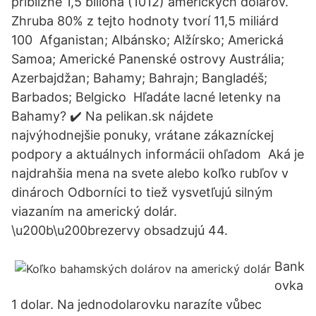
približne 1,5 bilióna (1012) amerických dolárov.
Zhruba 80% z tejto hodnoty tvorí 11,5 miliárd
100 Afganistan; Albánsko; Alžírsko; Americká
Samoa; Americké Panenské ostrovy Austrália;
Azerbajdžan; Bahamy; Bahrajn; Bangladéš;
Barbados; Belgicko Hľadáte lacné letenky na
Bahamy? ✔️ Na pelikan.sk nájdete
najvýhodnejšie ponuky, vrátane zákazníckej
podpory a aktuálnych informácii ohľadom Aká je
najdrahšia mena na svete alebo koľko rubľov v
dinároch Odborníci to tiež vysvetľujú silným
viazaním na americký dolár.
\u200b\u200brezervy obsadzujú 44.
Bank
ovka
1 dolar. Na jednodolarovku narazíte vůbec