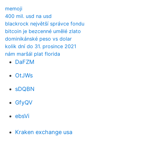
memoji
400 mil. usd na usd
blackrock největší správce fondu
bitcoin je bezcenné umělé zlato
dominikánské peso vs dolar
kolik dní do 31. prosince 2021
nám maršál plat florida
DaFZM
OtJWs
sDQBN
GfyQV
ebsVi
Kraken exchange usa