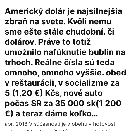
Americký dolár je najsilnejšia
zbraň na svete. Kvôli nemu
sme ešte stále chudobní. či
dolárov. Práve to totiž
umožnilo nafúknutie bublín na
trhoch. Reálne čísla sú teda
omnoho, omnoho vyššie. obed
v reštaurácii, v socializme za
5 (1,20 €) Kčs, nové auto
počas SR za 35 000 sk(1 200
€) a teraz dáme koľko…
apr. 2018 V súčasnosti je v obehu v hotovosti