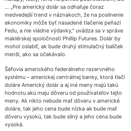
… „Pre americký dolár sa odhaľuje čoraz
medvedejší trend v náznakoch, že na posilnenie
ekonomiky môže byť nasadené tlačenie peňazí
Fedu, a nie vládne výdavky," uvádza sa v správe
maklérskej spoločnosti Phillip Futures. Dolár by
mohol oslabiť, ak bude druhý stimulačný balíček
menší, ako sa očakávalo.
Šéfovia amerického federálneho rezervného
systému – americkej centrálnej banky, ktorá tlačí
doláre Americký dolár a aj iné meny majú takú
hodnotu akú maju dôveru od používateľov tejto
meny. Ak nikto nebude mať dôveru v americké
doláre, tak jeho cena bude nízka ak bude mať
dôveru vysokú, tak bude silný a jeho cena bude
vysoká.