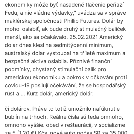
ekonomiky môže byť nasadené tlačenie peňazí
Fedu, a nie vládne výdavky," uvádza sa v správe
maklérskej spoločnosti Phillip Futures. Dolár by
mohol oslabiť, ak bude druhý stimulačný balíček
menší, ako sa očakávalo. 25.02.2021 Americký
dolar dnes klesl na sedmitýdenní minimum,
australský dolar vystoupal na tříleté maximum a
bezpečná aktiva oslabila. Příznivé finanční
podmínky, chystaný stimulační balík pro
americkou ekonomiku a pokrok v očkování proti
covidu-19 posilují očekávání, že se hospodářský
růst a … Kurz dolár, americký dolár.
či dolárov. Práve to totiž umožnilo nafúknutie
bublín na trhoch. Reálne čísla sú teda omnoho,
omnoho vyššie. obed v reštaurácii, v socializme
za 5 (1,20 €) Kčs, nové auto počas SR za 35 000