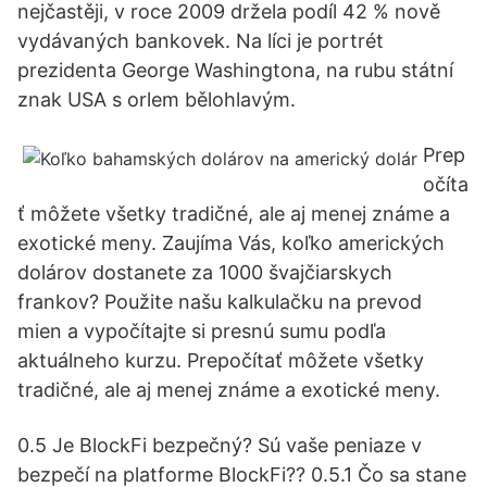
nejčastěji, v roce 2009 držela podíl 42 % nově
vydávaných bankovek. Na líci je portrét
prezidenta George Washingtona, na rubu státní
znak USA s orlem bělohlavým.
Prep
očíta
ť môžete všetky tradičné, ale aj menej známe a
exotické meny. Zaujíma Vás, koľko amerických
dolárov dostanete za 1000 švajčiarskych
frankov? Použite našu kalkulačku na prevod
mien a vypočítajte si presnú sumu podľa
aktuálneho kurzu. Prepočítať môžete všetky
tradičné, ale aj menej známe a exotické meny.
0.5 Je BlockFi bezpečný? Sú vaše peniaze v
bezpečí na platforme BlockFi?? 0.5.1 Čo sa stane