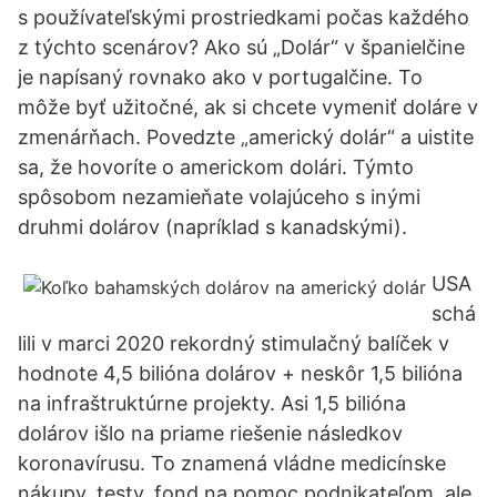
s používateľskými prostriedkami počas každého
z týchto scenárov? Ako sú „Dolár“ v španielčine
je napísaný rovnako ako v portugalčine. To
môže byť užitočné, ak si chcete vymeniť doláre v
zmenárňach. Povedzte „americký dolár“ a uistite
sa, že hovoríte o americkom dolári. Týmto
spôsobom nezamieňate volajúceho s inými
druhmi dolárov (napríklad s kanadskými).
USA
schá
lili v marci 2020 rekordný stimulačný balíček v
hodnote 4,5 bilióna dolárov + neskôr 1,5 bilióna
na infraštruktúrne projekty. Asi 1,5 bilióna
dolárov išlo na priame riešenie následkov
koronavírusu. To znamená vládne medicínske
nákupy, testy, fond na pomoc podnikateľom, ale