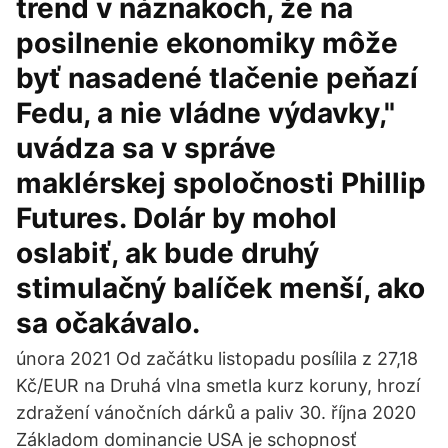
trend v náznakoch, že na
posilnenie ekonomiky môže
byť nasadené tlačenie peňazí
Fedu, a nie vládne výdavky,"
uvádza sa v správe
maklérskej spoločnosti Phillip
Futures. Dolár by mohol
oslabiť, ak bude druhý
stimulačný balíček menší, ako
sa očakávalo.
února 2021 Od začátku listopadu posílila z 27,18
Kč/EUR na Druhá vlna smetla kurz koruny, hrozí
zdražení vánočních dárků a paliv 30. října 2020
Základom dominancie USA je schopnosť