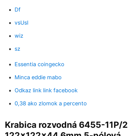
Df
vsUsI
wiz
sz
Essentia coingecko
Minca eddie mabo
Odkaz link link facebook
0,38 ako zlomok a percento
Krabica rozvodná 6455-11P/2
122x122x44,6mm 5-pólová