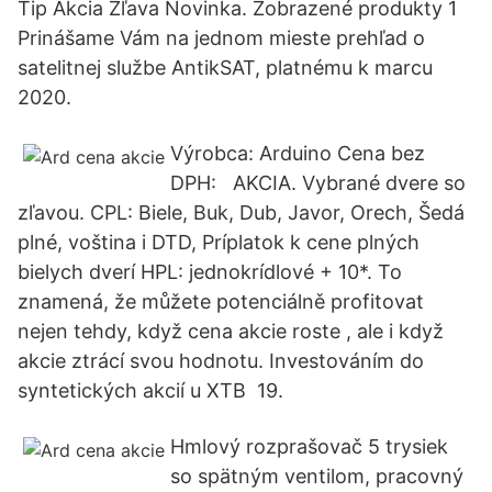
Tip Akcia Zľava Novinka. Zobrazené produkty 1
Prinášame Vám na jednom mieste prehľad o
satelitnej službe AntikSAT, platnému k marcu
2020.
Výrobca: Arduino Cena bez
DPH: AKCIA. Vybrané dvere so
zľavou. CPL: Biele, Buk, Dub, Javor, Orech, Šedá
plné, voština i DTD, Príplatok k cene plných
bielych dverí HPL: jednokrídlové + 10*. To
znamená, že můžete potenciálně profitovat
nejen tehdy, když cena akcie roste , ale i když
akcie ztrácí svou hodnotu. Investováním do
syntetických akcií u XTB 19.
Hmlový rozprašovač 5 trysiek
so spätným ventilom, pracovný