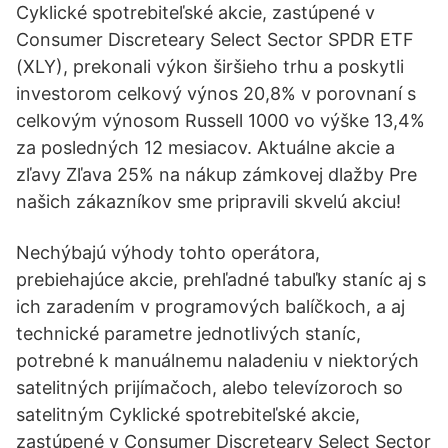
Cyklické spotrebiteľské akcie, zastúpené v
Consumer Discreteary Select Sector SPDR ETF
(XLY), prekonali výkon širšieho trhu a poskytli
investorom celkový výnos 20,8% v porovnaní s
celkovým výnosom Russell 1000 vo výške 13,4%
za posledných 12 mesiacov. Aktuálne akcie a
zľavy Zľava 25% na nákup zámkovej dlažby Pre
našich zákazníkov sme pripravili skvelú akciu!
Nechýbajú výhody tohto operátora,
prebiehajúce akcie, prehľadné tabuľky staníc aj s
ich zaradením v programových balíčkoch, a aj
technické parametre jednotlivých staníc,
potrebné k manuálnemu naladeniu v niektorých
satelitných prijímačoch, alebo televízoroch so
satelitným Cyklické spotrebiteľské akcie,
zastúpené v Consumer Discreteary Select Sector