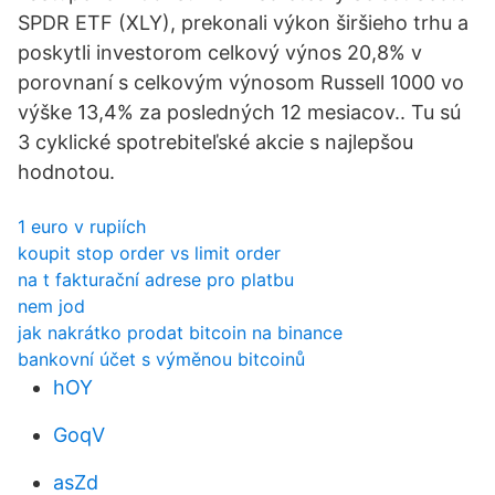
SPDR ETF (XLY), prekonali výkon širšieho trhu a
poskytli investorom celkový výnos 20,8% v
porovnaní s celkovým výnosom Russell 1000 vo
výške 13,4% za posledných 12 mesiacov.. Tu sú
3 cyklické spotrebiteľské akcie s najlepšou
hodnotou.
1 euro v rupiích
koupit stop order vs limit order
na t fakturační adrese pro platbu
nem jod
jak nakrátko prodat bitcoin na binance
bankovní účet s výměnou bitcoinů
hOY
GoqV
asZd