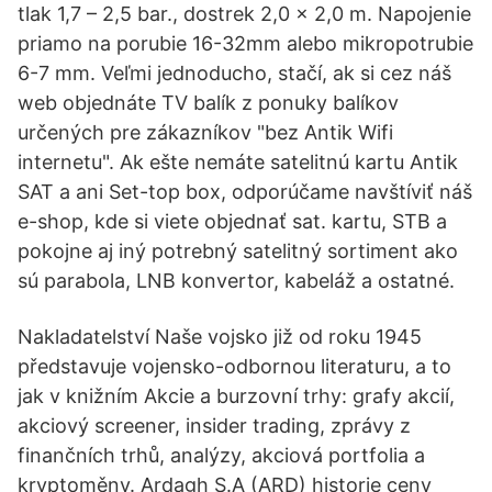
tlak 1,7 – 2,5 bar., dostrek 2,0 x 2,0 m. Napojenie
priamo na porubie 16-32mm alebo mikropotrubie
6-7 mm. Veľmi jednoducho, stačí, ak si cez náš
web objednáte TV balík z ponuky balíkov
určených pre zákazníkov "bez Antik Wifi
internetu". Ak ešte nemáte satelitnú kartu Antik
SAT a ani Set-top box, odporúčame navštíviť náš
e-shop, kde si viete objednať sat. kartu, STB a
pokojne aj iný potrebný satelitný sortiment ako
sú parabola, LNB konvertor, kabeláž a ostatné.
Nakladatelství Naše vojsko již od roku 1945
představuje vojensko-odbornou literaturu, a to
jak v knižním Akcie a burzovní trhy: grafy akcií,
akciový screener, insider trading, zprávy z
finančních trhů, analýzy, akciová portfolia a
kryptoměny. Ardagh S.A (ARD) historie ceny