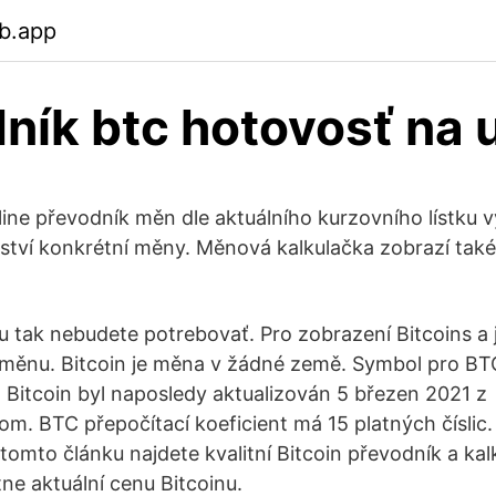
b.app
ník btc hotovosť na 
ine převodník měn dle aktuálního kurzovního lístku
tví konkrétní měny. Měnová kalkulačka zobrazí tak
ku tak nebudete potrebovať. Pro zobrazení Bitcoins a
u měnu. Bitcoin je měna v žádné země. Symbol pro BT
Bitcoin byl naposledy aktualizován 5 březen 2021 z
m. BTC přepočítací koeficient má 15 platných číslic.
tomto článku najdete kvalitní Bitcoin převodník a kal
e aktuální cenu Bitcoinu.