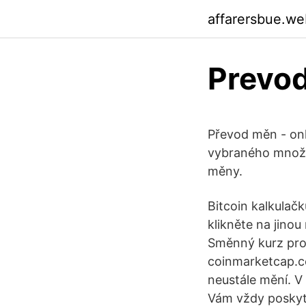
affarersbue.we
Prevod
Převod měn - onl
vybraného množs
měny.
Bitcoin kalkulač
klikněte na jino
Směnný kurz pro 
coinmarketcap.co
neustále mění. V 
Vám vždy poskytn