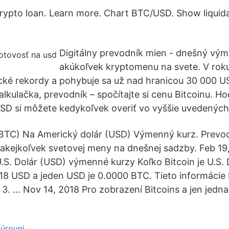
rypto loan. Learn more. Chart BTC/USD. Show liquida
Digitálny prevodník mien - dnešný vým
akúkoľvek kryptomenu na svete. V rok
cké rekordy a pohybuje sa už nad hranicou 30 000 U
alkulačka, prevodník – spočítajte si cenu Bitcoinu. H
USD si môžete kedykoľvek overiť vo vyššie uvedených
, BTC) Na Americký dolár (USD) Výmenný kurz. Prevo
 akejkoľvek svetovej meny na dnešnej sadzby. Feb 19,
U.S. Dolár (USD) výmenné kurzy Koľko Bitcoin je U.S.
18 USD a jeden USD je 0.0000 BTC. Tieto informácie 
 3. … Nov 14, 2018 Pro zobrazení Bitcoins a jen jedna
úrovni