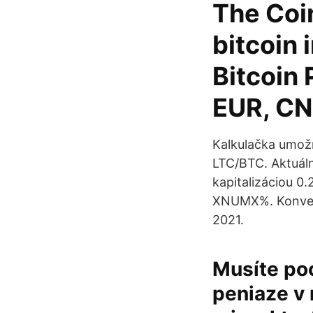
The Coi
bitcoin 
Bitcoin 
EUR, CN
Kalkulačka umož
LTC/BTC. Aktuáln
kapitalizáciou 0
XNUMX%. Konverto
2021.
Musíte poc
peniaze v 