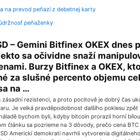
a na prevod peňazí z debetnej karty
súdržnosť peňaženky
D – Gemini Bitfinex OKEX dnes 
ekto sa očividne snaží manipulo
nami. Burzy Bitfinex a OKEX, kto
é za slušné percento objemu cel
sa na …
a zásadní rezistenci, a proto pocitově je dobrý čas u
aru. Je velká pravděpodobnost dalšího poklesu zpět
náladě bychom byli, kdyby bitcoin prorazil horní bílo
m článku sa pozrieme na 3 dôvody, prečo cena BTC a
USD Americkí demokrati navrhli vytvorenia digitálneho