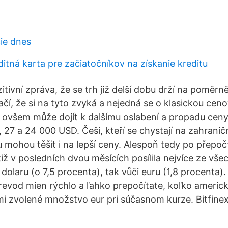
ie dnes
ditná karta pre začiatočníkov na získanie kreditu
zitivní zpráva, že se trh již delší dobu drží na poměr
čí, že si na tyto zvyká a nejedná se o klasickou ceno
ovšem může dojít k dalšímu oslabení a propadu ceny
 27 a 24 000 USD. Češi, kteří se chystají na zahranič
mohou těšit i na lepší ceny. Alespoň tedy po přepoč
iž v posledních dvou měsících posílila nejvíce ze vše
dolaru (o 7,5 procenta), tak vůči euru (1,8 procenta)
revod mien rýchlo a ľahko prepočítate, koľko americ
i zvolené množstvo eur pri súčasnom kurze. Bitfine