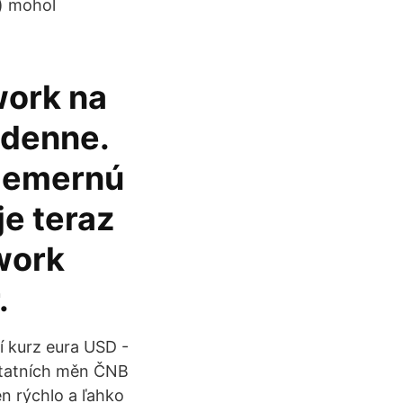
 ) mohol
work na
 denne.
iemernú
je teraz
work
.
í kurz eura USD -
ostatních měn ČNB
n rýchlo a ľahko