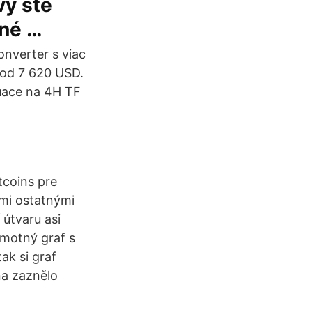
vy ste
čné …
nverter s viac
od 7 620 USD.
tuace na 4H TF
tcoins pre
mi ostatnými
útvaru asi
amotný graf s
ak si graf
na zaznělo