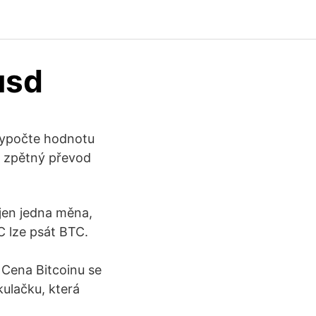
usd
 vypočte hodnotu
é zpětný převod
 jen jedna měna,
C lze psát BTC.
 Cena Bitcoinu se
kulačku, která