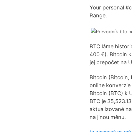
Your personal #c
Range.
BTC láme histori
400 €). Bitcoin k
jej prepočet na 
Bitcoin (Bitcoin
online konverzie
Bitcoin (BTC) k 
BTC je 35,523.13
aktualizované na
na jinou měnu.
to znamená na mé 