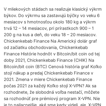
V mliekových stádach sa realizuje klasický výkrm
býkov. Do výkrmu sa zastavujú býčky vo veku 6
mesiacov s hmotnosťou okolo 180 kg a výkrm
trvá 12 – 14 mesiacov, pri prírastkoch 900 – 1
200 g na kus a deň, do veku 18 – 20 mesiacov.
Chickenkebab Finance Na Americký dolár graf
od začiatku obchodovania, Chickenkebab
Finance Histórie hodnôt v Bitcoin/bit coin od tej
doby 2021, Chickenkebab Finance (CHIK) Na
Bitcoin/bit coin (BTC) Cenová história graf Koľko
stojí nákup a predaj Chickenkebab Finance v
2021. Zmena v miere Chickenkebab Finance
počas 2021 za každý Koľko stojí X-VPN? Ak sa
rozhodnete, že slobodná voľba nestačí, môžete
sa rozhodnúť pre prémiový program X-VPN. Nie
je to najlacnejšie, aké sme kedy videli, ale, X-VPN