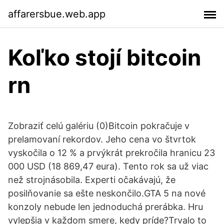
affarersbue.web.app
Koľko stojí bitcoin
rn
Zobraziť celú galériu (0)Bitcoin pokračuje v
prelamovaní rekordov. Jeho cena vo štvrtok
vyskočila o 12 % a prvýkrát prekročila hranicu 23
000 USD (18 869,47 eura). Tento rok sa už viac
než strojnásobila. Experti očakávajú, že
posilňovanie sa ešte neskončilo.GTA 5 na nové
konzoly nebude len jednoduchá prerábka. Hru
vylepšia v každom smere, kedy príde?Trvalo to