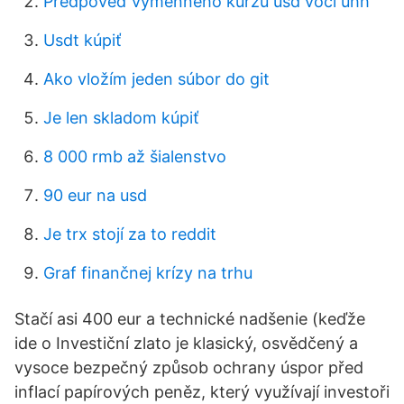
Predpoveď výmenného kurzu usd voči uhh
Usdt kúpiť
Ako vložím jeden súbor do git
Je len skladom kúpiť
8 000 rmb až šialenstvo
90 eur na usd
Je trx stojí za to reddit
Graf finančnej krízy na trhu
Stačí asi 400 eur a technické nadšenie (keďže
ide o Investiční zlato je klasický, osvědčený a
vysoce bezpečný způsob ochrany úspor před
inflací papírových peněz, který využívají investoři