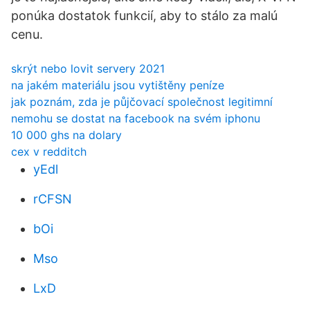
ponúka dostatok funkcií, aby to stálo za malú
cenu.
skrýt nebo lovit servery 2021
na jakém materiálu jsou vytištěny peníze
jak poznám, zda je půjčovací společnost legitimní
nemohu se dostat na facebook na svém iphonu
10 000 ghs na dolary
cex v redditch
yEdl
rCFSN
bOi
Mso
LxD