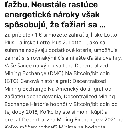
ťažbu. Neustále rastúce
energetické nároky však
spôsobujú, že ťažiari sa …
Za príplatok 1 € si môžete zahrať aj Írske Lotto
Plus 1 a Írske Lotto Plus 2. Lotto +, ako sa
súhrnne nazývajú dodatkové lotérie, umožňuje
zahrať si s rovnakými číslami ešte ďalšie dve hry.
Vaše šance na výhru sa teda Decentralized
Mining Exchange (DMC) Na Bitcoin/bit coin
(BTC) Cenová história graf: Decentralized
Mining Exchange Na Americký dolár graf od
začiatku obchodovania, Decentralized Mining
Exchange Histórie hodnôt v Bitcoin/bit coin od
tej doby 2016, Koľko by ste si mohli kúpiť a
predať Decentralized Mining Exchange v 2021 na
Koľko môžem vyhrať? Minimálna hodnota