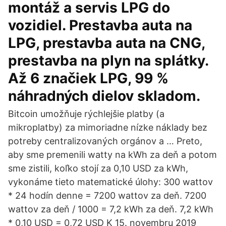
montáž a servis LPG do
vozidiel. Prestavba auta na
LPG, prestavba auta na CNG,
prestavba na plyn na splátky.
Až 6 značiek LPG, 99 %
náhradných dielov skladom.
Bitcoin umožňuje rýchlejšie platby (a
mikroplatby) za mimoriadne nízke náklady bez
potreby centralizovaných orgánov a … Preto,
aby sme premenili watty na kWh za deň a potom
sme zistili, koľko stojí za 0,10 USD za kWh,
vykonáme tieto matematické úlohy: 300 wattov
* 24 hodín denne = 7200 wattov za deň. 7200
wattov za deň / 1000 = 7,2 kWh za deň. 7,2 kWh
* 0,10 USD = 0,72 USD K 15. novembru 2019