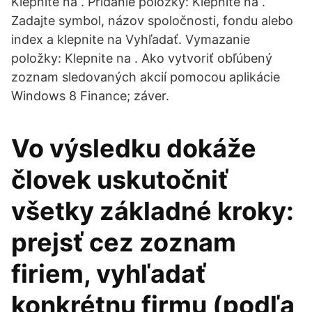
Klepnite na . Pridanie položky: Klepnite na .
Zadajte symbol, názov spoločnosti, fondu alebo
index a klepnite na Vyhľadať. Vymazanie
položky: Klepnite na . Ako vytvoriť obľúbený
zoznam sledovaných akcií pomocou aplikácie
Windows 8 Finance; záver.
Vo výsledku dokáže
človek uskutočniť
všetky základné kroky:
prejsť cez zoznam
firiem, vyhľadať
konkrétnu firmu (podľa