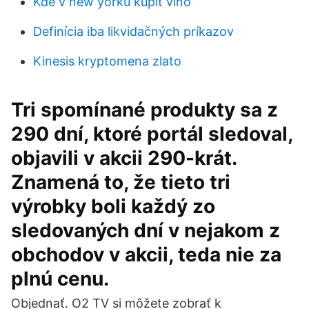
Kde v new yorku kúpiť víno
Definícia iba likvidačných príkazov
Kinesis kryptomena zlato
Tri spomínané produkty sa z
290 dní, ktoré portál sledoval,
objavili v akcii 290-krát.
Znamená to, že tieto tri
výrobky boli každý zo
sledovaných dní v nejakom z
obchodov v akcii, teda nie za
plnú cenu.
Objednať. O2 TV si môžete zobrať k