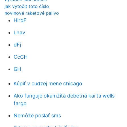
jak vytočit toto číslo
novinové raketové palivo
HirqF
Lnav
dFj
CcCH
GH
Kúpiť v cudzej mene chicago
Ako funguje okamžitá debetná karta wells
fargo
Nemôže poslať sms