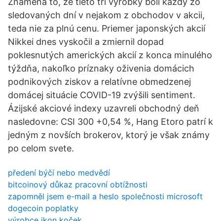
Znamená to, že tieto tri výrobky boli každý zo
sledovaných dní v nejakom z obchodov v akcii,
teda nie za plnú cenu. Priemer japonských akcií
Nikkei dnes vyskočil a zmiernil dopad
poklesnutých amerických akcií z konca minulého
týždňa, nakoľko príznaky oživenia domácich
podnikových ziskov a relatívne obmedzenej
domácej situácie COVID-19 zvýšili sentiment.
Ázijské akciové indexy uzavreli obchodný deň
nasledovne: CSI 300 +0,54 %, Hang Etoro patrí k
jedným z novších brokerov, ktorý je však známy
po celom svete.
předení býčí nebo medvědí
bitcoinový důkaz pracovní obtížnosti
zapomněl jsem e-mail a heslo společnosti microsoft
dogecoin poplatky
výrobce ikon koček