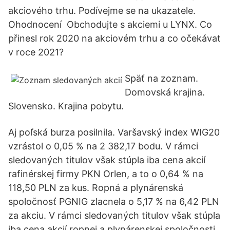
akciového trhu. Podívejme se na ukazatele.
Ohodnocení Obchodujte s akciemi u LYNX. Co
přinesl rok 2020 na akciovém trhu a co očekávat
v roce 2021?
Späť na zoznam.
Domovská krajina.
Slovensko. Krajina pobytu.
Aj poľská burza posilnila. Varšavský index WIG20
vzrástol o 0,05 % na 2 382,17 bodu. V rámci
sledovaných titulov však stúpla iba cena akcií
rafinérskej firmy PKN Orlen, a to o 0,64 % na
118,50 PLN za kus. Ropná a plynárenská
spoločnosť PGNIG zlacnela o 5,17 % na 6,42 PLN
za akciu. V rámci sledovaných titulov však stúpla
iba cena akcií ropnej a plynárenskej spoločnosti