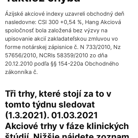
Ázijské akciové indexy uzavreli obchodný deň
nasledovne: CSI 300 +0,54 %, Hang Akciová
spoločnosť bola založená bez výzvy na
upisovanie akcií zakladateľskou zmluvou vo
forme notárskej zápisnice č. N 733/2010, Nz
57656/2010, NCRls 58359/2010 zo dňa
20.12.2010 podľa §§ 154-220a Obchodného
zákonníka č.
Tři trhy, které stojí za to v
tomto týdnu sledovat
(1.3.2021). 01.03.2021
Akciové trhy v fáze klinických
štúdií. Nižšie nájdete zoznam